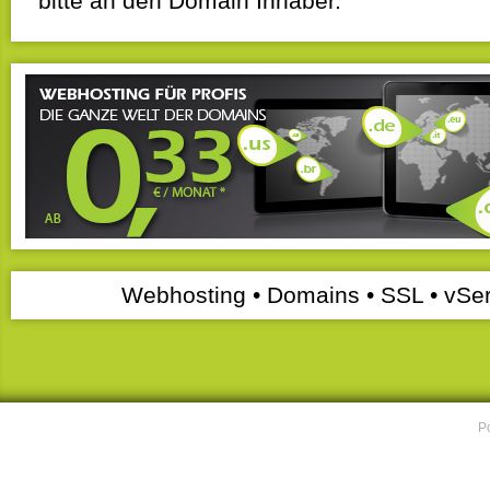
bitte an den Domain Inhaber.
Webhosting • Domains • SSL • vSer
P